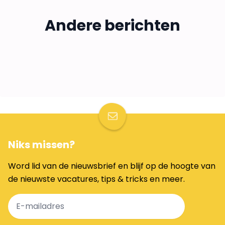
Wat zijn de voordelen van een
Steviger in je schoenen staan doe je
bijbaan?
Andere berichten
Artsen als influencers? In gesprek
zo!
22 jul 2026
3 min
met Penders & Nieboer
9 jul 2026
3 min
29 jun 2026
4 min
CARRIÈRE
ONTWIKKELING
NIEUWS
Niks missen?
Word lid van de nieuwsbrief en blijf op de hoogte van
de nieuwste vacatures, tips & tricks en meer.