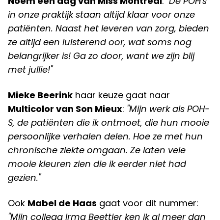
Noem een dag van Miss Montreal
:
"De POH's
in onze praktijk staan altijd klaar voor onze
patiënten. Naast het leveren van zorg, bieden
ze altijd een luisterend oor, wat soms nog
belangrijker is! Ga zo door, want we zijn blij
met jullie!"
Mieke Beerink
haar keuze gaat naar
Multicolor van Son Mieux
:
"Mijn werk als POH-
S, de patiënten die ik ontmoet, die hun mooie
persoonlijke verhalen delen. Hoe ze met hun
chronische ziekte omgaan. Ze laten vele
mooie kleuren zien die ik eerder niet had
gezien."
Ook
Mabel de Haas
gaat voor dit nummer:
"Mijn collega Irma Beettjer ken ik al meer dan