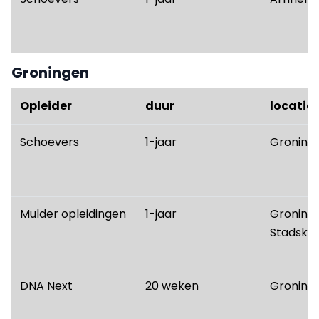
Groningen
Opleider
duur
locatie
Schoevers
1-jaar
Groning
Mulder opleidingen
1-jaar
Groninge
Stadska
DNA Next
20 weken
Groning