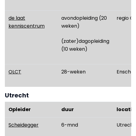
de laat
avondopleiding (20
regio Ov
kenniscentrum
weken)
(zater)dagopleiding
(10 weken)
OLCT
28-weken
Ensched
Utrecht
Opleider
duur
locatie
Scheidegger
6-mnd
Utrecht