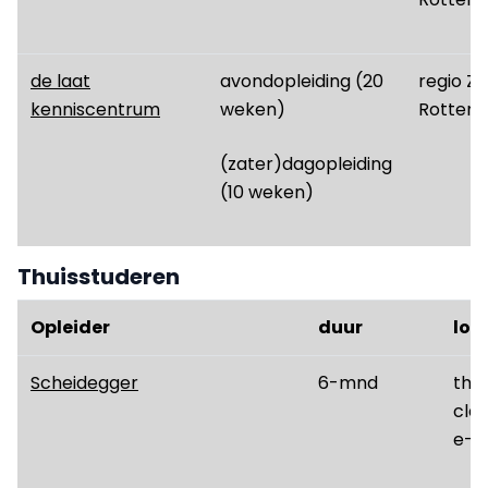
de laat
avondopleiding (20
regio Zu
kenniscentrum
weken)
Rotter
(zater)dagopleiding
(10 weken)
Thuisstuderen
Opleider
duur
loc
Scheidegger
6-mnd
thui
cla
e-l