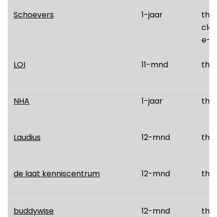
Schoevers
1-jaar
thui
cla
e-l
LOI
11-mnd
thui
NHA
1-jaar
thui
Laudius
12-mnd
thui
de laat kenniscentrum
12-mnd
thui
buddywise
12-mnd
thui