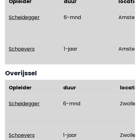
Opleider
duur
locatie
Scheidegger
6-mnd
Amster
Schoevers
1-jaar
Amster
Overijssel
Opleider
duur
locatie
Scheidegger
6-mnd
Zwolle
Schoevers
1-jaar
Zwolle