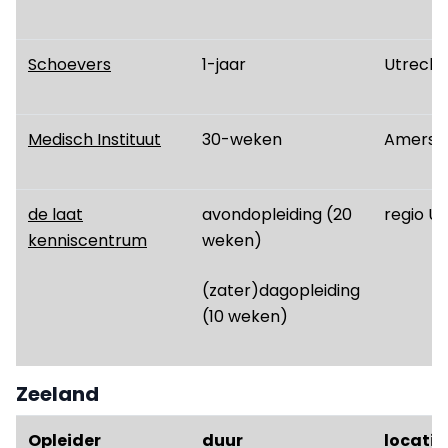
Schoevers
1-jaar
Utrecht
Medisch Instituut
30-weken
Amersf
de laat
avondopleiding (20
regio U
kenniscentrum
weken)
(zater)dagopleiding
(10 weken)
Zeeland
Opleider
duur
locatie