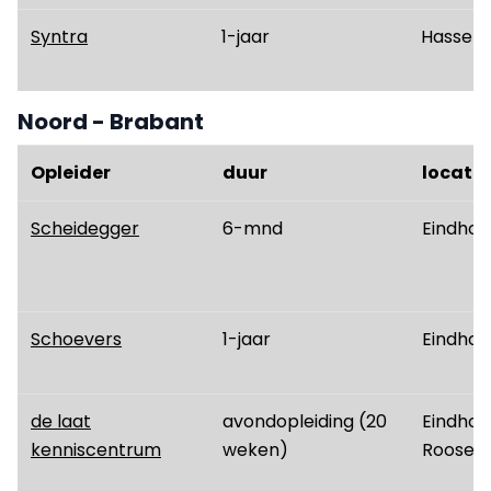
Syntra
1-jaar
Hasselt
Noord - Brabant
Opleider
duur
locatie
Scheidegger
6-mnd
Eindhov
Schoevers
1-jaar
Eindhov
de laat
avondopleiding (20
Eindhov
kenniscentrum
weken)
Roosend