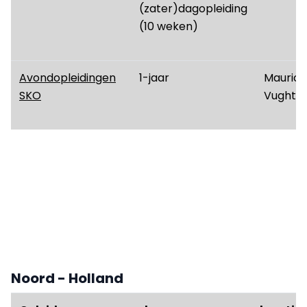
(zater)dagopleiding
(10 weken)
Avondopleidingen
1-jaar
Maurick
SKO
Vught
Noord - Holland