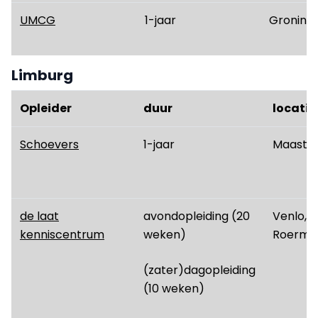
UMCG
1-jaar
Groning
Limburg
Opleider
duur
locatie
Schoevers
1-jaar
Maastri
de laat
avondopleiding (20
Venlo, M
kenniscentrum
weken)
Roermo
(zater)dagopleiding
(10 weken)