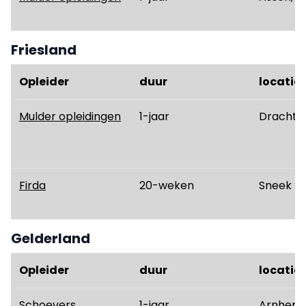
Friesland
Opleider
duur
locatie
Mulder opleidingen
1-jaar
Drachte
Firda
20-weken
Sneek
Gelderland
Opleider
duur
locatie
Schoevers
1-jaar
Arnhem