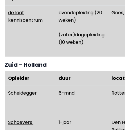
de laat
avondopleiding (20
Goes, M
kenniscentrum
weken)
(zater)dagopleiding
(10 weken)
Zuid - Holland
Opleider
duur
locatie
Scheidegger
6-mnd
Rotter
Schoevers
1-jaar
Den Haa
Rotter