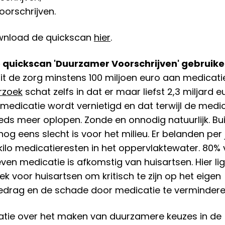
oorschrijven.
ownload de quickscan
hier
.
quickscan 'Duurzamer Voorschrijven' gebruik
oit de zorg minstens 100 miljoen euro aan medicat
rzoek
schat zelfs in dat er maar liefst 2,3 miljard 
medicatie wordt vernietigd en dat terwijl de medi
eds meer oplopen. Zonde en onnodig natuurlijk. Bui
nog eens slecht is voor het milieu. Er belanden per 
 kilo medicatieresten in het oppervlaktewater. 80%
en medicatie is afkomstig van huisartsen. Hier li
tek voor huisartsen om kritisch te zijn op het eigen
gedrag en de schade door medicatie te verminder
atie over het maken van duurzamere keuzes in de