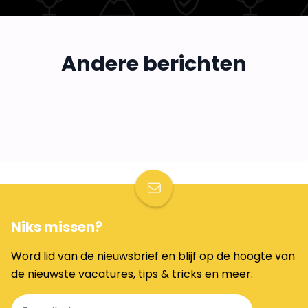
Wat zijn de voordelen van een
Steviger in je schoenen staan doe je
bijbaan?
Andere berichten
Artsen als influencers? In gesprek
zo!
22 jul 2026
3 min
met Penders & Nieboer
9 jul 2026
3 min
29 jun 2026
4 min
CARRIÈRE
ONTWIKKELING
NIEUWS
Niks missen?
Word lid van de nieuwsbrief en blijf op de hoogte van
de nieuwste vacatures, tips & tricks en meer.