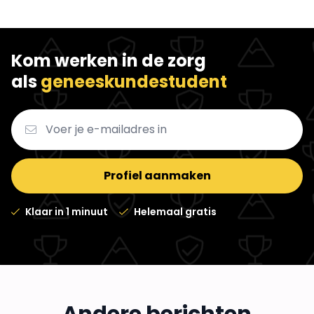
Kom werken in de zorg
als
geneeskundestudent
Profiel aanmaken
Klaar in 1 minuut
Helemaal gratis
Wat zijn de voordelen van een
Steviger in je schoenen staan doe je
bijbaan?