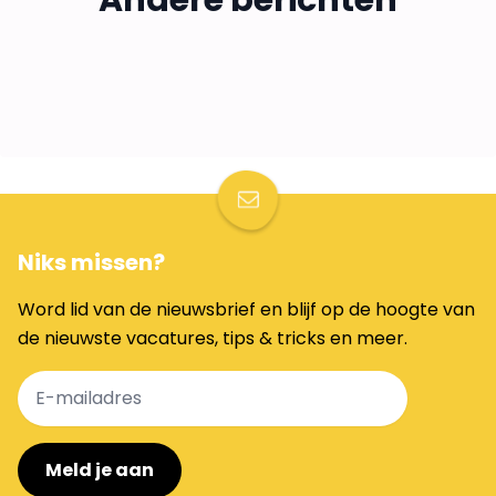
Andere berichten
Artsen als influencers? In gesprek
zo!
22 jul 2026
3 min
met Penders & Nieboer
9 jul 2026
3 min
29 jun 2026
4 min
CARRIÈRE
ONTWIKKELING
NIEUWS
Niks missen?
Word lid van de nieuwsbrief en blijf op de hoogte van
de nieuwste vacatures, tips & tricks en meer.
Meld je aan