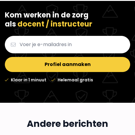
Kom werken in de zorg
als
docent / instructeur
Profiel aanmaken
Klaar in 1 minuut
Helemaal gratis
Wat zijn de voordelen van een
Steviger in je schoenen staan doe je
bijbaan?
Andere berichten
Artsen als influencers? In gesprek
zo!
22 jul 2026
3 min
met Penders & Nieboer
9 jul 2026
3 min